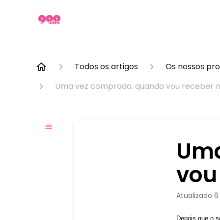
Todos os artigos
Os nossos pro
Uma vez comprado, quando vou receber m
Uma
vou
Atualizado
6
Depois que o se