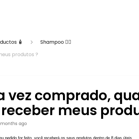
ductos 🧴
Shampoo 🧖‍♀️
eus produtos ?
 vez comprado, qu
 receber meus produ
 months ago
u pedido for feito, você receberá os seus produtos dentro de 8 dias úteis. 