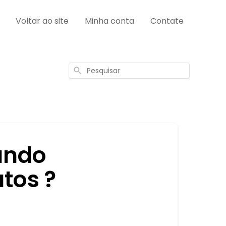
Voltar ao site
Minha conta
Contate
Pesquisar
ando
tos ?