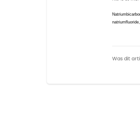
Natriumbicarbon
natriumfluoride
Was dit art