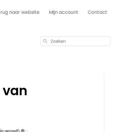
rug naar website
Mijn account
Contact
Zoeken
n van
jn gezond!) 🤓 : 