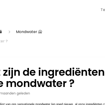
Te
🧴
Mondwater 🥶
ter ?
 zijn de ingrediënte
lie mondwater ?
 maanden geleden
-lijst van ons sensationele mondwater (en goed nieuws, al onze ingrediënten zi