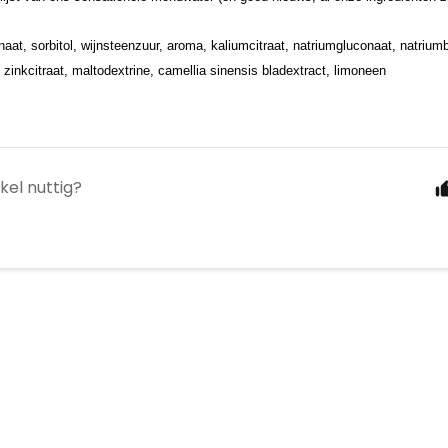
aat, sorbitol, wijnsteenzuur, aroma, kaliumcitraat, natriumgluconaat, natrium
, zinkcitraat, maltodextrine, camellia sinensis bladextract, limoneen
ikel nuttig?