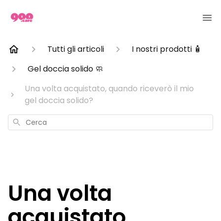
Tutti gli articoli
I nostri prodotti 🧴
Gel doccia solido 🧼
Una volta acquistato, quando riceverò il mio
gel doccia solido?
Cerca
Una volta
acquistato,