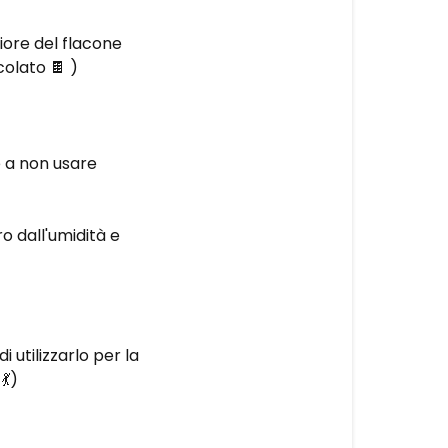
iore del flacone
olato 🍫 )
e a non usare
o dall'umidità e
 utilizzarlo per la
💃)