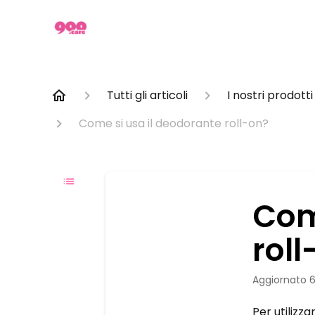
Tutti gli articoli
I nostri prodotti
Come si usa il deodorante roll-on?
Com
roll
Aggiornato
6
Per utilizza