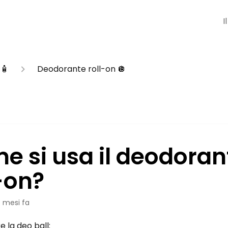
I
 🧴
Deodorante roll-on 🪩
e si usa il deodoran
-on?
 mesi fa
re la deo ball: