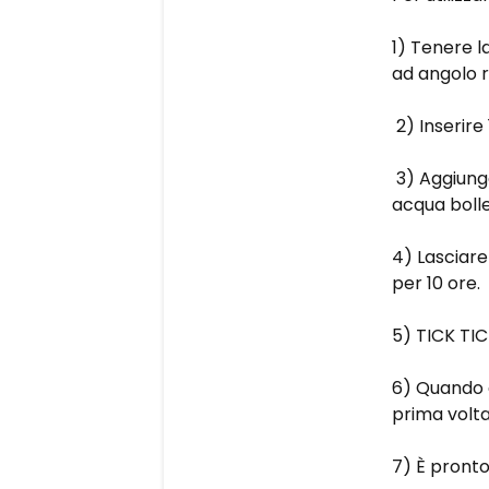
1) Tenere l
ad angolo r
2) Inserire
3) Aggiunge
acqua boll
4) Lasciare
per 10 ore.
5) TICK TIC
6) Quando è
prima volta
7) È pronto