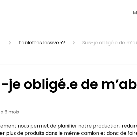
M

Tablettes lessive 👕
Suis-je obligé.e de m’
s-je obligé.e de m’a
y a 6 mois
nement nous permet de planifier notre production, réduir
er plus de produits dans le même camion et donc de fair