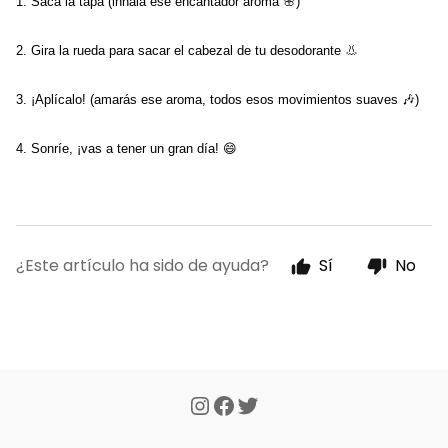
1. Saca la tapa (inhala ese encantador aroma 🌸) 
2. Gira la rueda para sacar el cabezal de tu desodorante 👃
3. ¡Aplícalo! (amarás ese aroma, todos esos movimientos suaves 🎶)
4. Sonríe, ¡vas a tener un gran día! 😄 
¿Este artículo ha sido de ayuda?
Sí
No